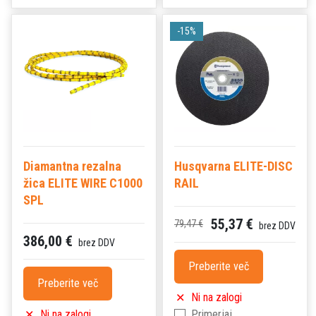
-15%
Diamantna rezalna
Husqvarna ELITE-DISC
žica ELITE WIRE C1000
RAIL
SPL
55,37 €
79,47 €
brez DDV
386,00 €
brez DDV
Preberite več
Preberite več
Ni na zalogi
Ni na zalogi
Primerjaj