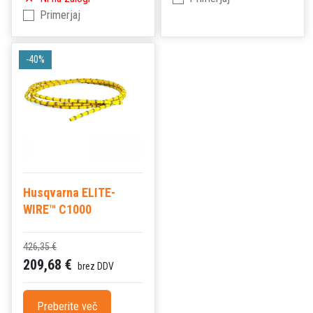
Primerjaj
-40%
Husqvarna ELITE-
WIRE™ C1000
426,35 €
209,68 €
brez DDV
Preberite več