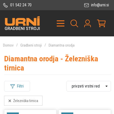
01 542 24 70
info@urni.si
Domov
Gradbeni stroji
Diamantna orodja
Diamantna orodja - Železniška
tirnica
Filtri
Železniška tirnica