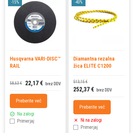
-15%
-40%
Husqvarna VARI-DISC™
Diamantna rezalna
RAIL
žica ELITE C1200
513,15 €
22,17 €
58,63 €
brez DDV
252,37 €
brez DDV
Preberite več
Preberite več
Na zalogi
Ni na zalogi
Primerjaj
Primerjaj