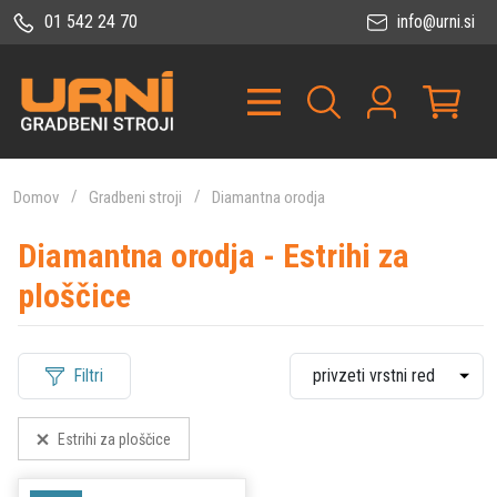
01 542 24 70
info@urni.si
Domov
Gradbeni stroji
Diamantna orodja
Diamantna orodja - Estrihi za
ploščice
Filtri
Estrihi za ploščice