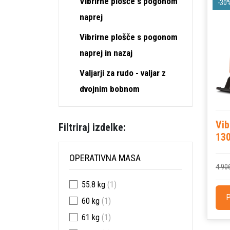
Vibrirne plošče s pogonom
-30
naprej
Vibrirne plošče s pogonom
naprej in nazaj
Valjarji za rudo - valjar z
dvojnim bobnom
Vib
Filtriraj izdelke:
130
OPERATIVNA MASA
4.90
55.8 kg
(1)
P
60 kg
(1)
61 kg
(1)