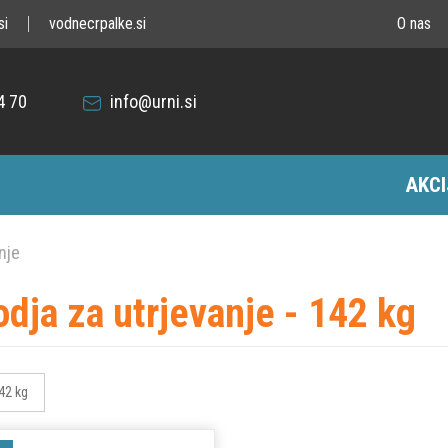
si
vodnecrpalke.si
O nas
4 70
info@urni.si
AKCI
nje
odja za utrjevanje - 142 kg
42 kg