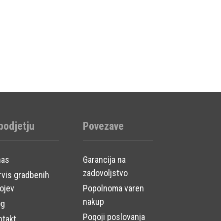
podjetju
Povezave
nas
Garancija na
zadovoljstvo
rvis gradbenih
ojev
Popolnoma varen
nakup
og
Pogoji poslovanja
ntakt