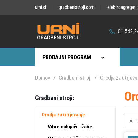
urni.si
gradbenistroji.com
elektroagregati.
01 542 2
PRODAJNI PROGRAM
Domov
Gradbeni stroji
Orodja za utrjeva
Or
Gradbeni stroji:
Orodja za utrjevanje
1
Vibro nabijači - žabe