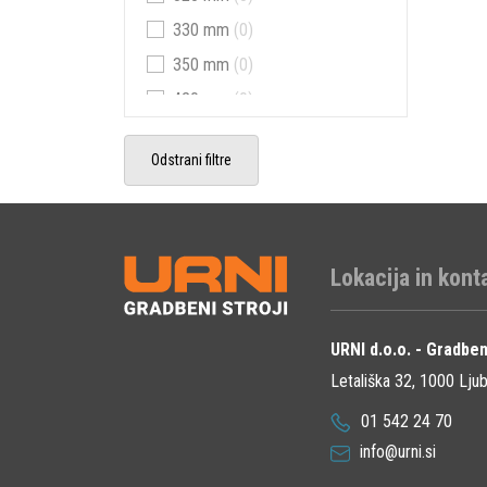
102.4 kg
(1)
330 mm
(0)
105 kg
(1)
350 mm
(0)
109 kg
(1)
420 mm
(0)
118 kg
(1)
450 mm
(0)
135 kg
(1)
Odstrani filtre
500 mm
(1)
142 kg
(1)
550 mm
(0)
157 kg
(1)
600 mm
(0)
170 kg
(1)
650 mm
(0)
Lokacija in kont
211 kg
(1)
660 mm
(0)
228 kg
(1)
700 mm
(0)
URNI d.o.o. - Gradben
244 kg
(1)
850 mm
(0)
Letališka 32, 1000 Ljub
251 kg
(1)
01 542 24 70
265 kg
(1)
info@urni.si
270 kg
(1)