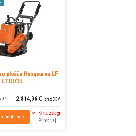
%
ro plošča Husqvarna LF
 LT DIZEL
2.814,96 €
6,07 €
brez DDV
Ni na zalogi
reberite več
Primerjaj