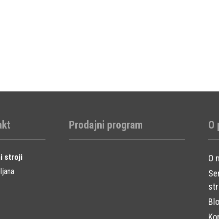
akt
Prodajni program
O 
i stroji
O 
ljana
Se
str
Bl
Ko