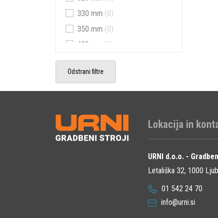
102.4 kg
(1)
330 mm
(0)
105 kg
(1)
350 mm
(0)
109 kg
(1)
420 mm
(0)
118 kg
(1)
450 mm
(0)
135 kg
(1)
Odstrani filtre
500 mm
(1)
142 kg
(1)
550 mm
(0)
157 kg
(1)
600 mm
(0)
170 kg
(1)
650 mm
(0)
Lokacija in kont
211 kg
(1)
660 mm
(0)
228 kg
(1)
700 mm
(0)
URNI d.o.o. - Gradben
244 kg
(1)
850 mm
(0)
Letališka 32, 1000 Ljub
251 kg
(1)
01 542 24 70
265 kg
(1)
info@urni.si
270 kg
(1)