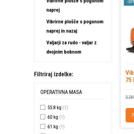
Vibrirne plošče s pogonom
-30
naprej
Vibrirne plošče s pogonom
naprej in nazaj
Valjarji za rudo - valjar z
dvojnim bobnom
Vib
Filtriraj izdelke:
75 
OPERATIVNA MASA
3.28
55.8 kg
(1)
P
60 kg
(1)
61 kg
(1)