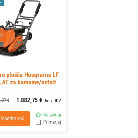
%
ro plošča Husqvarna LF
LAT za kamnine/asfalt
1.882,75 €
1,37 €
brez DDV
Na zalogi
reberite več
Primerjaj