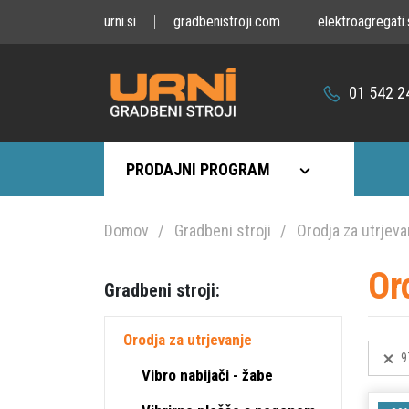
urni.si
gradbenistroji.com
elektroagregati.
01 542 2
PRODAJNI PROGRAM
Domov
Gradbeni stroji
Orodja za utrjeva
Or
Gradbeni stroji:
Orodja za utrjevanje
9
Vibro nabijači - žabe