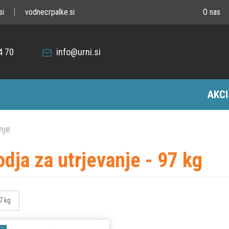
si
vodnecrpalke.si
O nas
4 70
info@urni.si
AKCI
nje
odja za utrjevanje - 97 kg
7 kg