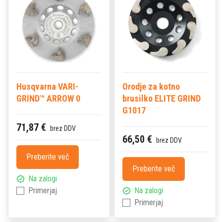
Husqvarna VARI-
Orodje za kotno
GRIND™ ARROW 0
brusilko ELITE GRIND
G1017
71,87 €
brez DDV
66,50 €
brez DDV
Preberite več
Preberite več
Na zalogi
Primerjaj
Na zalogi
Primerjaj