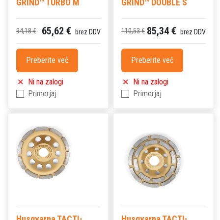
GRIND™ TURBO M
GRIND™ DOUBLE S
65,62 €
85,34 €
94,18 €
110,53 €
brez DDV
brez DDV
Preberite več
Preberite več
Ni na zalogi
Ni na zalogi
Primerjaj
Primerjaj
Husqvarna TACTI-
Husqvarna TACTI-