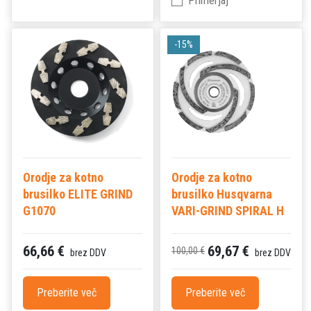
Primerjaj
-15%
Orodje za kotno
Orodje za kotno
brusilko ELITE GRIND
brusilko Husqvarna
G1070
VARI-GRIND SPIRAL H
66,66 €
69,67 €
100,00 €
brez DDV
brez DDV
Preberite več
Preberite več