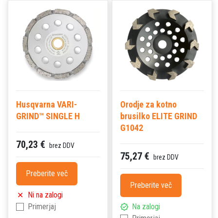
Husqvarna VARI-
Orodje za kotno
GRIND™ SINGLE H
brusilko ELITE GRIND
G1042
70,23 €
brez DDV
75,27 €
brez DDV
Preberite več
Preberite več
Ni na zalogi
Primerjaj
Na zalogi