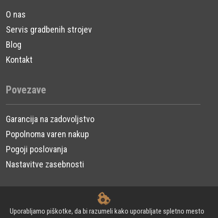
O nas
Servis gradbenih strojev
Blog
Kontakt
Povezave
Garancija na zadovoljstvo
Popolnoma varen nakup
Pogoji poslovanja
Nastavitve zasebnosti
Uporabljamo piškotke, da bi razumeli kako uporabljate spletno mesto
© 2024 Urni d.o.o. - Gradbeni stroji. Vse pravice pridržane.