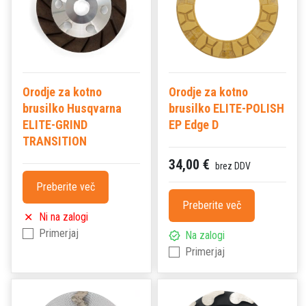
Orodje za kotno
Orodje za kotno
brusilko Husqvarna
brusilko ELITE-POLISH
ELITE-GRIND
EP Edge D
TRANSITION
34,00 €
brez DDV
Preberite več
Preberite več
Ni na zalogi
Primerjaj
Na zalogi
Primerjaj