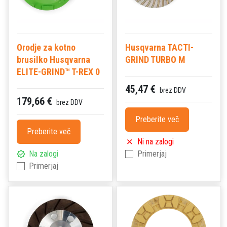
Orodje za kotno
Husqvarna TACTI-
brusilko Husqvarna
GRIND TURBO M
ELITE-GRIND™ T-REX 0
45,47 €
brez DDV
179,66 €
brez DDV
Preberite več
Preberite več
Ni na zalogi
Na zalogi
Primerjaj
Primerjaj