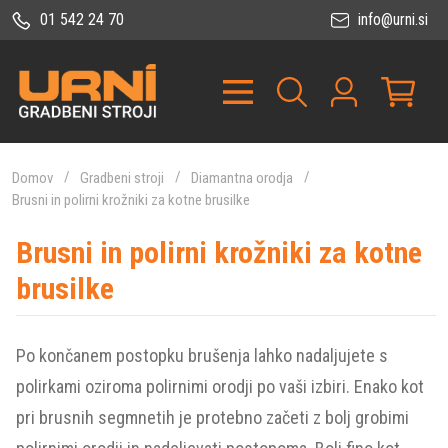
01 542 24 70
info@urni.si
Domov
Gradbeni stroji
Diamantna orodja
Brusni in polirni krožniki za kotne brusilke
Brusni in polirni krožniki za kotne
brusilke
Po končanem postopku brušenja lahko nadaljujete s
polirkami oziroma polirnimi orodji po vaši izbiri. Enako kot
pri brusnih segmnetih je protebno začeti z bolj grobimi