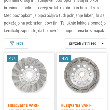
polirnimi orodji in nadeljevati postopoma. Bolj fino kot
brusimo in poliramo večji so lahko obrati in hitrost stroja.
Med postopkom je piporočljivo tudi polnjenje lukenj, ki se
pokažejo na pobrušeni površini. Te luknje lahko s pomočjo
kemikalij zapolnite, da bo površina popolnoma brez napak.
Filtri
-15%
-15%
Husqvarna VARI-
Husqvarna VARI-