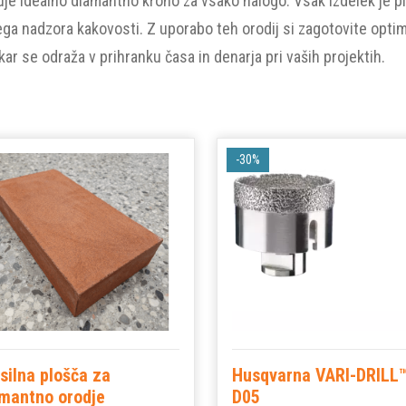
uje idealno diamantno krono za vsako nalogo. Vsak izdelek je 
ga nadzora kakovosti. Z uporabo teh orodij si zagotovite optim
kar se odraža v prihranku časa in denarja pri vaših projektih.
-30%
silna plošča za
Husqvarna VARI-DRILL
mantno orodje
D05