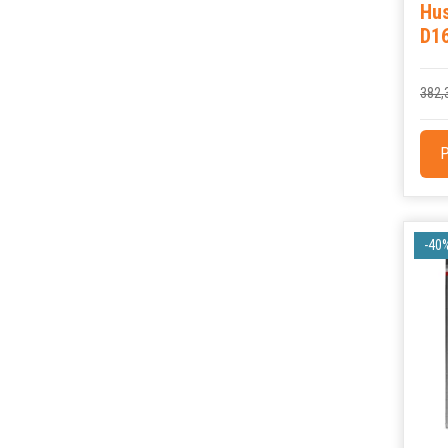
Hus
D1
382,
P
-40