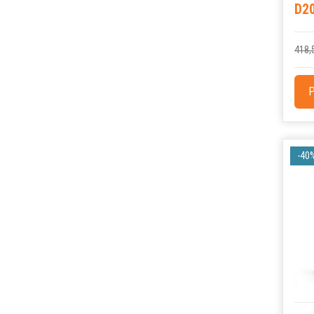
D2
418,
P
-40