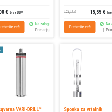
00 €
15,55 €
171,15 €
brez DDV
bre
Na zalogi
Na 
reberite več
Preberite več
Primerjaj
Pri
%
qvarna VARI-DRILL™
Sponka za vrtalnik