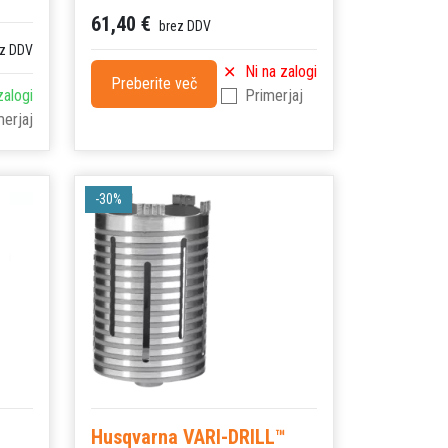
61,40 €
brez DDV
z DDV
Ni na zalogi
Preberite več
zalogi
Primerjaj
merjaj
-30%
Husqvarna VARI-DRILL™