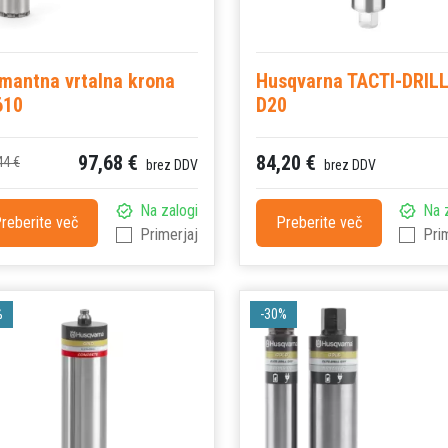
mantna vrtalna krona
Husqvarna TACTI-DRIL
610
D20
97,68 €
84,20 €
44 €
brez DDV
brez DDV
Na zalogi
Na 
reberite več
Preberite več
Primerjaj
Pri
%
-30%