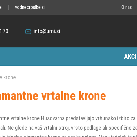
si
vodnecrpalke.si
O nas
4 70
info@urni.si
AKCI
e krone
amantne vrtalne krone
tne vrtalne krone Husqvarna predstavljajo vrhunsko izbiro za s
ali. Ne glede na vaš vrtalni stroj, vrsto podlage ali specifičn