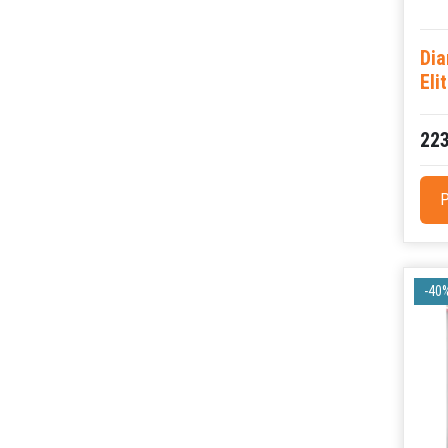
Dia
Eli
223
P
-40