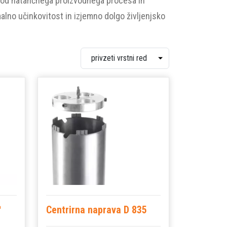
plod natančnega proizvodnega procesa in
alno učinkovitost in izjemno dolgo življenjsko
™
Centrirna naprava D 835