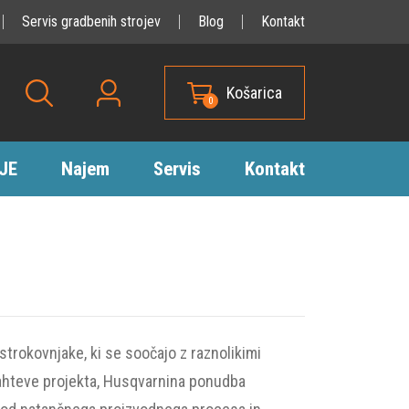
Servis gradbenih strojev
Blog
Kontakt
Košarica
0
JE
Najem
Servis
Kontakt
trokovnjake, ki se soočajo z raznolikimi
e zahteve projekta, Husqvarnina ponudba