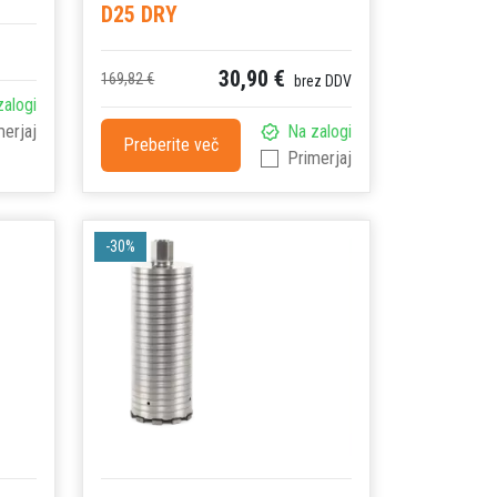
D25 DRY
30,90 €
169,82 €
brez DDV
zalogi
merjaj
Na zalogi
Preberite več
Primerjaj
-30%