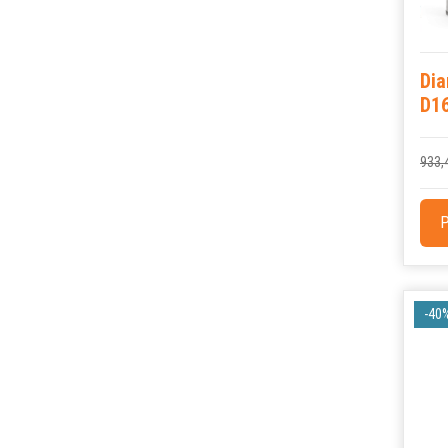
Dia
D1
933,
P
-40