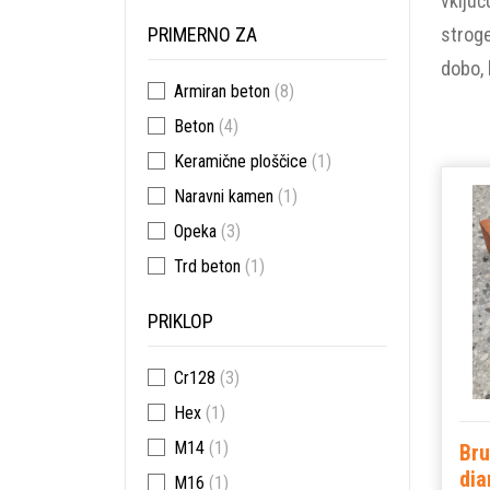
vključ
PRIMERNO ZA
stroge
dobo, 
Armiran beton
(8)
Beton
(4)
Keramične ploščice
(1)
Naravni kamen
(1)
Opeka
(3)
Trd beton
(1)
PRIKLOP
Cr128
(3)
Hex
(1)
M14
(1)
Bru
dia
M16
(1)