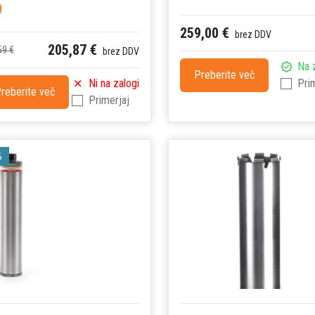
0
259,00 €
brez DDV
205,87 €
59 €
brez DDV
Na 
Preberite več
Ni na zalogi
Pri
reberite več
Primerjaj
%