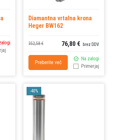
na
Diamantna vrtalna krona
Heger BW162
zalogi
76,80 €
352,58 €
brez DDV
jaj
Na zalogi
Preberite več
Primerjaj
-40%