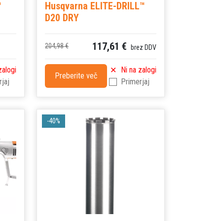
™
Husqvarna ELITE-DRILL™
D20 DRY
117,61 €
204,98 €
brez DDV
zalogi
Ni na zalogi
Preberite več
jaj
Primerjaj
-40%