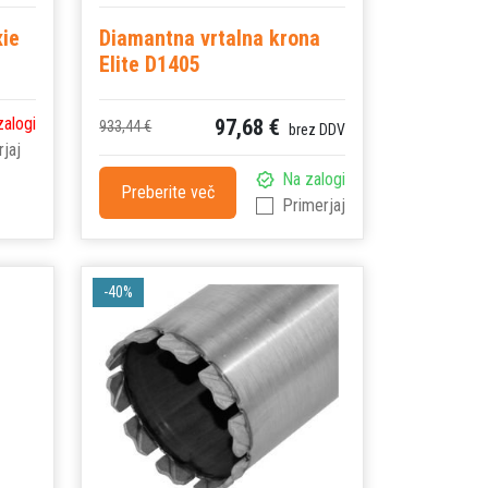
xie
Diamantna vrtalna krona
Elite D1405
zalogi
97,68 €
933,44 €
brez DDV
jaj
Na zalogi
Preberite več
Primerjaj
-40%