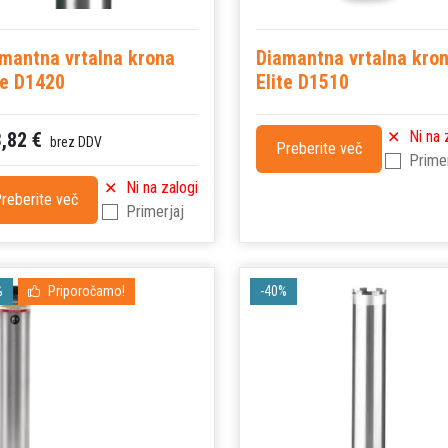
mantna vrtalna krona
Diamantna vrtalna kro
te D1420
Elite D1510
Ni na 
,82 €
brez DDV
Preberite več
Primer
Ni na zalogi
reberite več
Primerjaj
%
Priporočamo!
-40%