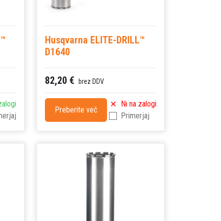
L™
Husqvarna ELITE-DRILL™
D1640
82,20 €
brez DDV
zalogi
Ni na zalogi
Preberite več
merjaj
Primerjaj