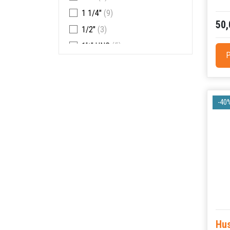
1 1/4"
(9)
50,
1/2"
(3)
1¼” UNC
(5)
P
-40
Hus