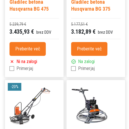
Gladilec betona
Gladilec betona
Husqvarna BG 475
Husqvarna BG 375
5.239,79 €
5.177,51 €
3.435,93 €
3.182,89 €
brez DDV
brez DDV
Preberite več
Preberite več
Ni na zalogi
Na zalogi
Primerjaj
Primerjaj
-20%