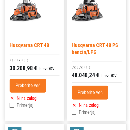
Husqvarna CRT 48
Husqvarna CRT 48 PS
bencin/LPG
46.068,69 €
30.208,98 €
73.273,56 €
brez DDV
48.048,24 €
brez DDV
Preberite več
Preberite več
Ni na zalogi
Primerjaj
Ni na zalogi
Primerjaj