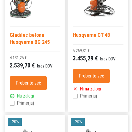
Gladilec betona
Husqvarna CT 48
Husqvarna BG 245
5.269,31 €
3.455,29 €
4.131,25 €
brez DDV
2.539,70 €
brez DDV
Preberite več
Preberite več
Ni na zalogi
Na zalogi
Primerjaj
Primerjaj
-20%
-20%