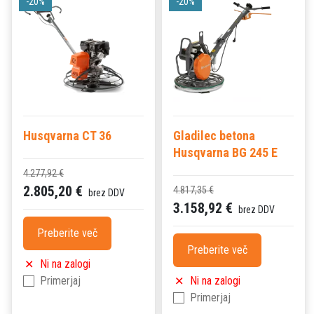
-20%
-20%
Husqvarna CT 36
Gladilec betona
Husqvarna BG 245 E
4.277,92 €
2.805,20 €
4.817,35 €
brez DDV
3.158,92 €
brez DDV
Preberite več
Preberite več
Ni na zalogi
Primerjaj
Ni na zalogi
Primerjaj