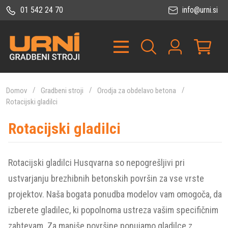
01 542 24 70
info@urni.si
Domov
Gradbeni stroji
Orodja za obdelavo betona
Rotacijski gladilci
Rotacijski gladilci
Rotacijski gladilci Husqvarna so nepogrešljivi pri
ustvarjanju brezhibnih betonskih površin za vse vrste
projektov. Naša bogata ponudba modelov vam omogoča, da
izberete gladilec, ki popolnoma ustreza vašim specifičnim
zahtevam. Za manjše površine ponujamo gladilce z