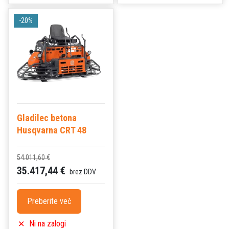
-20%
Gladilec betona
Husqvarna CRT 48
54.011,60 €
35.417,44 €
brez DDV
Preberite več
Ni na zalogi