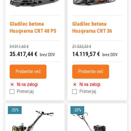
Gladilec betona
Gladilec betona
Husqvarna CRT 48 PS
Husqvarna CRT 36
54.011,60 €
21.532,33 €
35.417,44 €
14.119,57 €
brez DDV
brez DDV
Preberite več
Preberite več
Ni na zalogi
Ni na zalogi
Primerjaj
Primerjaj
-25%
-20%