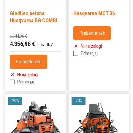
Gladilec betona
Husqvarna MCT 36
Husqvarna BG COMBI
Preberite več
6.644,36 €
4.356,96 €
brez DDV
Ni na zalogi
Primerjaj
Preberite več
Ni na zalogi
Primerjaj
-20%
-20%