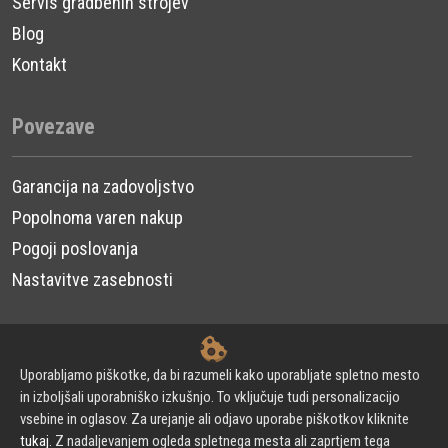
Servis gradbenih strojev
Blog
Kontakt
Povezave
Garancija na zadovoljstvo
Popolnoma varen nakup
Pogoji poslovanja
Nastavitve zasebnosti
Uporabljamo piškotke, da bi razumeli kako uporabljate spletno mesto
© 2024 Urni d.o.o. - Gradbeni stroji. Vse pravice pridržane.
in izboljšali uporabniško izkušnjo. To vključuje tudi personalizacijo
vsebine in oglasov. Za urejanje ali odjavo uporabe piškotkov kliknite
tukaj
. Z nadaljevanjem ogleda spletnega mesta ali zaprtjem tega