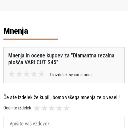
Primerno za
Srednje trdo strjen beton
Raven
Srebrna
zmogljivosti
Mnenja
VARI-CUT™ S45 300 12 25.4/20 /
Variacija
VARI-CUT™ S45 350 12 25.4/20 /
izdelka
Mnenja in ocene kupcev za "
Diamantna rezalna
VARI-CUT™ S45 400 12 25.4/20
plošča VARI CUT S45
"
Vrsta orodja
Ta izdelek še nima ocen.
za električni
Standardna rezila
rezalnik
Če ste izdelek že kupili, bomo vašega mnenja zelo veseli!
Bruto teža
1,589 g / 2,384 g / 2,684 g
Ocenite izdelek
artikla
Razpon moči,