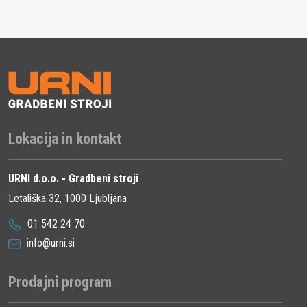
vpenjalne
25,4/20 mm
osi
Dolžina
segmenta
40 mm
mm
Premer
Lokacija in kontakt
rezalne
300 mm / 350 mm / 400 mm
plošče
URNI d.o.o. - Gradbeni stroji
Letališka 32, 1000 Ljubljana
Širina
350 mm / 400 mm / 450 mm
01 542 24 70
embalaže
info@urni.si
Dolžina
400 mm / 450 mm / 500 mm
embalaže
Prodajni program