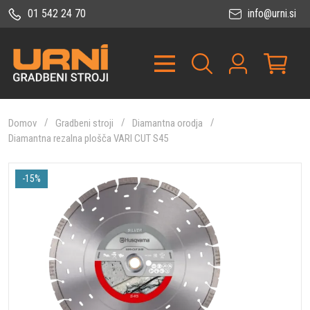
01 542 24 70
info@urni.si
Domov
Gradbeni stroji
Diamantna orodja
Diamantna rezalna plošča VARI CUT S45
-15%