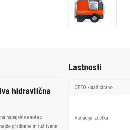
Lastnosti
OEEO klasificirano
va hidravlična
čna napajalna enota z
Variacija izdelka
nejše gradbene in rušitvene