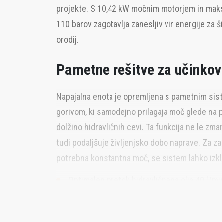
projekte. S 10,42 kW močnim motorjem in maks
110 barov zagotavlja zanesljiv vir energije za š
orodij.
Pametne rešitve za učinkov
Napajalna enota je opremljena s pametnim sis
gorivom, ki samodejno prilagaja moč glede na 
dolžino hidravličnih cevi. Ta funkcija ne le zm
tudi podaljšuje življenjsko dobo naprave. Za zah
potrebna konstantna moč, se sistem lahko izkl
Optimalen pretok hidravličnega olja 40 l/m
priključenih orodij
Natančen nadzor pretoka omogoča prilagaja