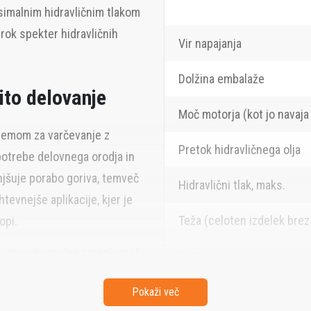
imalnim hidravličnim tlakom
irok spekter hidravličnih
Vir napajanja
Dolžina embalaže
ito delovanje
Moč motorja (kot jo navaja
temom za varčevanje z
Pretok hidravličnega olja
potrebe delovnega orodja in
anjšuje porabo goriva, temveč
Hidravlični tlak, maks.
tevnejše aplikacije, kjer je
Teža (celoten izdelek brez 
opi.
in za maksimalno zmogljivost
Bruto teža artikla
Širina velikosti izdelka
Pokaži več
nje različnim delovnim