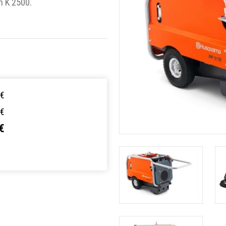
in K 2500.
 €
 €
€