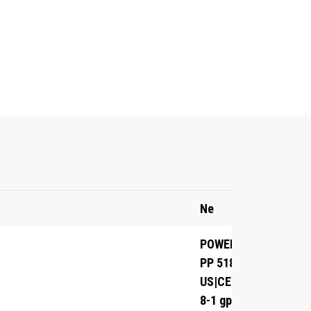
Ne
POWER PACK
PP 518
US|CE|ROW|5-
8-1 gpm, 2-3-