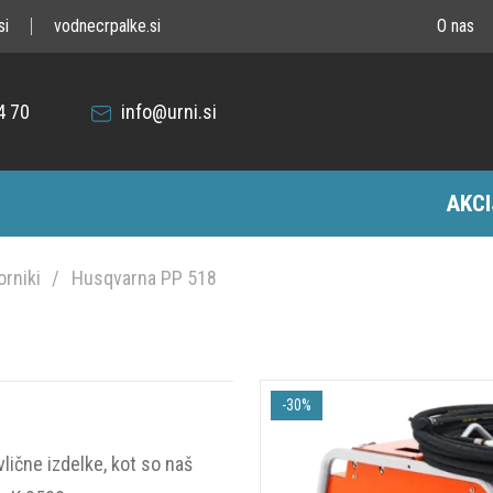
si
vodnecrpalke.si
O nas
4 70
info@urni.si
AKCI
orniki
Husqvarna PP 518
-30%
lične izdelke, kot so naš