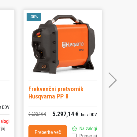
-30%
-30%
Frekvenčni pretvornik
Hidravli
Husqvarna PP 8
E
z DDV
5.297,14 €
9.232,16 €
42.770,75 €
brez DDV
zalogi
jaj
Na zalogi
Preberite več
Preberi
Primerjaj