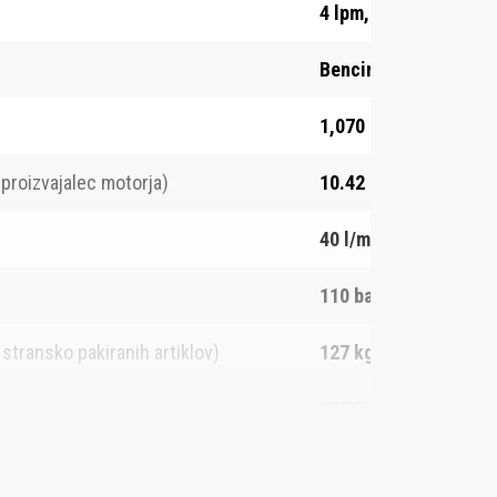
4 lpm, 14
Bencin
1,070 mm
 proizvajalec motorja)
10.42 kW
40 l/min
110 bar
stransko pakiranih artiklov)
127 kg
175,700 g
550 mm