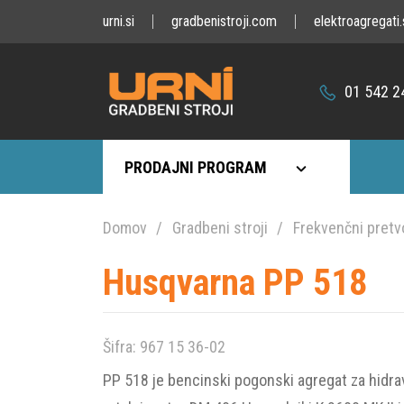
urni.si
gradbenistroji.com
elektroagregati.
01 542 2
PRODAJNI PROGRAM
Domov
Gradbeni stroji
Frekvenčni pretv
Husqvarna PP 518
Šifra:
967 15 36-02
PP 518 je bencinski pogonski agregat za hidrav