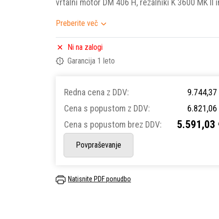
vrtalni motor DM 406 H, rezalniki K 3600 MK II 
Preberite več
Ni na zalogi
Garancija 1 leto
Redna cena z DDV:
9.744,37
Cena s popustom z DDV:
6.821,06
5.591,03 
Cena s popustom brez DDV:
Povpraševanje
Natisnite PDF ponudbo