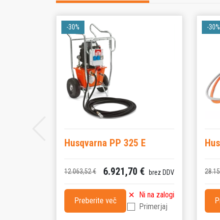
predstavlja okolju prijaznejšo alternativo za po
gradbiščih brez dostopa do električnega omre
-30%
-30%
enota je idealna izbira za profesionalne uporab
vir hidravlične energije za različne aplikacije.
Husqvarna PP 325 E
Hus
6.921,70 €
12.063,52 €
28.15
brez DDV
Ni na zalogi
Preberite več
P
Primerjaj