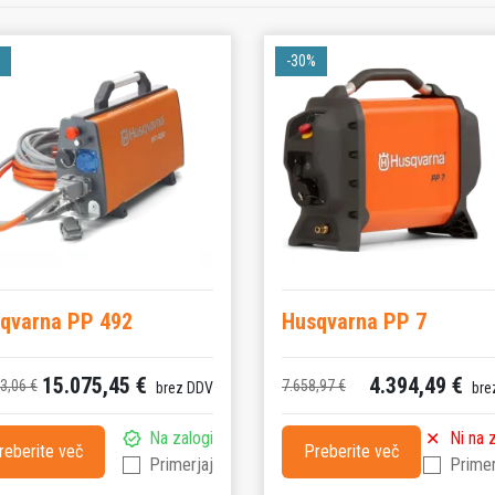
gon hidravličnih orodij na
žja. Ta večnamenska napajalna
-30%
nike, ki potrebujejo zanesljiv
qvarna PP 492
Husqvarna PP 7
15.075,45 €
4.394,49 €
3,06 €
7.658,97 €
brez DDV
bre
Na zalogi
Ni na 
reberite več
Preberite več
Primerjaj
Primer