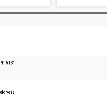
PP 518
"
elo veseli!