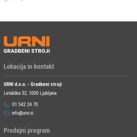
preciznih rušilnih del do
obnove površin in
zahtevnih gradbenih
projektov. Ne glede na
naravo dela, ta komplet
zagotavlja optimalno
nastavitev opreme za
Lokacija in kontakt
doseganje najboljših
rezultatov.
URNI d.o.o. - Gradbeni stroji
Letališka 32, 1000 Ljubljana
Ekonomska
01 542 24 70
upravičenost
info@urni.si
Investicija v
Prodajni program
visokokakovosten