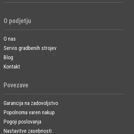
komplet distančnikov ER
50 se hitro povrne. Z
O podjetju
izboljšano učinkovitostjo
in natančnostjo dela ter
O nas
občutno podaljšano
Servis gradbenih strojev
življenjsko dobo rezalne
Blog
in planske opreme, ta
Kontakt
dodatek prinaša znatne
prihranke pri času in
Povezave
stroških vzdrževanja.
Tehnična
Garancija na zadovoljstvo
dovršenost
Popolnoma varen nakup
Pogoji poslovanja
Vsak element kompleta
Nastavitve zasebnosti