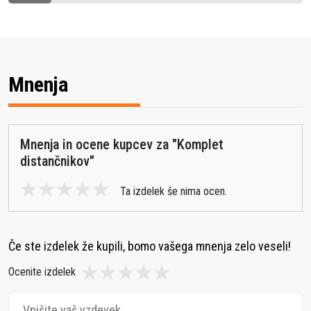
opreme.
Enostavna uporaba:
Omogoča hitro
namestitev in
Mnenja
prilagoditev na
terenu.
S težo 7.258 g komplet
Mnenja in ocene kupcev za "
Komplet
distančnikov ER 50
distančnikov
"
ponuja odlično razmerje
Ta izdelek še nima ocen.
med robustnostjo in
priročnostjo. Njegove
kompaktne dimenzije
Če ste izdelek že kupili, bomo vašega mnenja zelo veseli!
embalaže (323 mm x 508
Ocenite izdelek
mm x 234 mm) olajšajo
transport in skladiščenje,