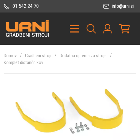
01 542 24 70
info@urni.si
Domov
Gradbeni stroji
Dodatna oprema za stroje
Komplet distančnikov