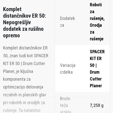
Roboti
Komplet
za
distančnikov ER 50:
Dodatek
rušenje,
Nepogrešljiv
za
Orodja
dodatek za rušilno
za
opremo
rušenje
Komplet distančnikov ER
SPACER
50, znan tudi kot SPACER
KIT ER
KIT ER 50 | Drum Cutter
Variacija
50 |
Planer, je ključna
izdelka
Drum
Cutter
komponenta za
Planer
optimizacijo delovanja
rezalnih in planskih glav
Bruto
pri robotih in orodjih za
teža
7,258 g
rušenje. Ta natančno
artikla