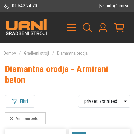
01 542 24 70
info@urni.si
Domov
Gradbeni stroji
Diamantna orodja
Diamantna orodja - Armirani
beton
Filtri
Armirani beton